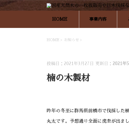
HOME
事業内容
HOME
>
お知らせ
>
お知らせ
投稿日：2021年3月27日 更新日：
2021年
楠の木製材
昨年の冬至に群馬県前橋市で伐採した楠の木
丸太です。予想通り全面に虎杢が出ました