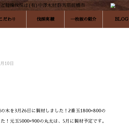
こだわり
伐採実績
一枚板の紹介
BLOG
5月10日
を3月26日に製材しました！2番玉1800×800の
！元玉5000×900の丸太は、5月に製材予定です。