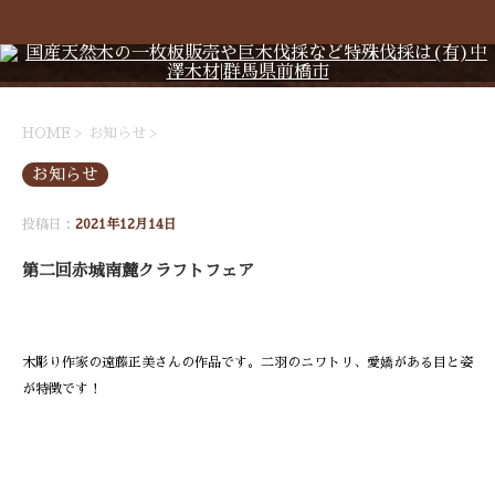
HOME
>
お知らせ
>
お知らせ
投稿日：
2021年12月14日
第二回赤城南麓クラフトフェア
木彫り作家の遠藤正美さんの作品です。二羽のニワトリ、愛嬌がある目と姿
が特徴です！